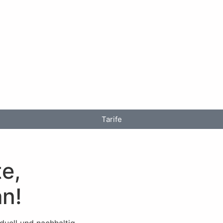
Tarife
te,
an!